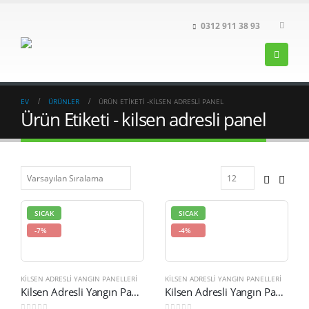
0312 911 38 93
EV
ÜRÜNLER
ÜRÜN ETIKETI -
KILSEN ADRESLI PANEL
Ürün Etiketi - kilsen adresli panel
SICAK
SICAK
-7%
-4%
KILSEN ADRESLI YANGIN PANELLERI
KILSEN ADRESLI YANGIN PANELLERI
Kilsen Adresli Yangın Paneli 1 Loop KFP-AF1-19
Kilsen Adresli Yangın Paneli 1 Loop KFP-AF1-S-19