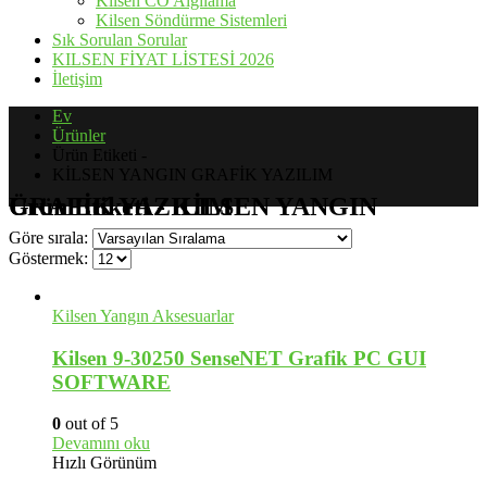
Kilsen CO Algılama
Kilsen Söndürme Sistemleri
Sık Sorulan Sorular
KILSEN FİYAT LİSTESİ 2026
İletişim
Ev
Ürünler
Ürün Etiketi -
KİLSEN YANGIN GRAFİK YAZILIM
Ürün Etiketi - KİLSEN YANGIN GRAFİK YAZILIM
Göre sırala:
Göstermek:
Kilsen Yangın Aksesuarlar
Kilsen 9-30250 SenseNET Grafik PC GUI
SOFTWARE
0
out of 5
Devamını oku
Hızlı Görünüm