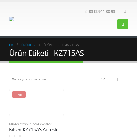
0312 911 38 93
EV
ÜRÜNLER
ÜRÜN ETIKETI -
KZ715AS
Ürün Etiketi - KZ715AS
-14%
KILSEN YANGIN AKSESUARLAR
Kilsen KZ715AS Adreslenebilir Sirenli Soket