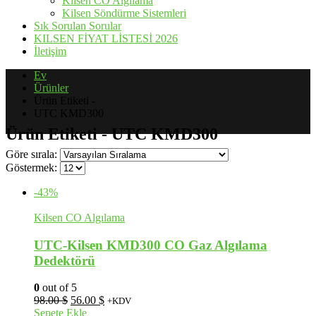
Kilsen CO Algılama
Kilsen Söndürme Sistemleri
Sık Sorulan Sorular
KILSEN FİYAT LİSTESİ 2026
İletişim
Ev
Ürünler
Ürün Etiketi -
UTC KMD300
Ürün Etiketi - UTC KMD300
Göre sırala:
Göstermek:
-43%
Kilsen CO Algılama
UTC-Kilsen KMD300 CO Gaz Algılama
Dedektörü
0
out of 5
Orijinal
Şu
98.00
$
56.00
$
+KDV
fiyat:
andaki
Sepete Ekle