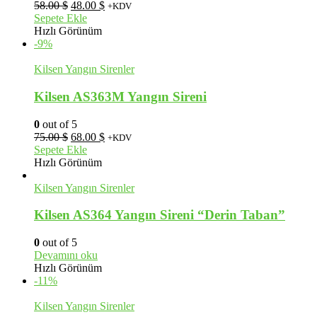
Orijinal
Şu
58.00
$
48.00
$
+KDV
fiyat:
andaki
Sepete Ekle
58.00 $.
fiyat:
Hızlı Görünüm
48.00 $.
-9%
Kilsen Yangın Sirenler
Kilsen AS363M Yangın Sireni
0
out of 5
Orijinal
Şu
75.00
$
68.00
$
+KDV
fiyat:
andaki
Sepete Ekle
75.00 $.
fiyat:
Hızlı Görünüm
68.00 $.
Kilsen Yangın Sirenler
Kilsen AS364 Yangın Sireni “Derin Taban”
0
out of 5
Devamını oku
Hızlı Görünüm
-11%
Kilsen Yangın Sirenler