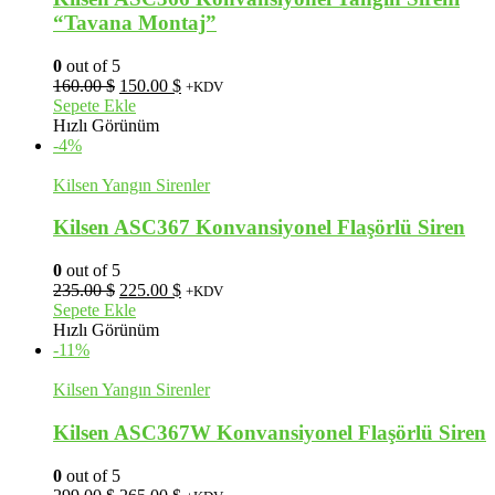
“Tavana Montaj”
0
out of 5
Orijinal
Şu
160.00
$
150.00
$
+KDV
fiyat:
andaki
Sepete Ekle
160.00 $.
fiyat:
Hızlı Görünüm
150.00 $.
-4%
Kilsen Yangın Sirenler
Kilsen ASC367 Konvansiyonel Flaşörlü Siren
0
out of 5
Orijinal
Şu
235.00
$
225.00
$
+KDV
fiyat:
andaki
Sepete Ekle
235.00 $.
fiyat:
Hızlı Görünüm
225.00 $.
-11%
Kilsen Yangın Sirenler
Kilsen ASC367W Konvansiyonel Flaşörlü Siren
0
out of 5
Orijinal
Şu