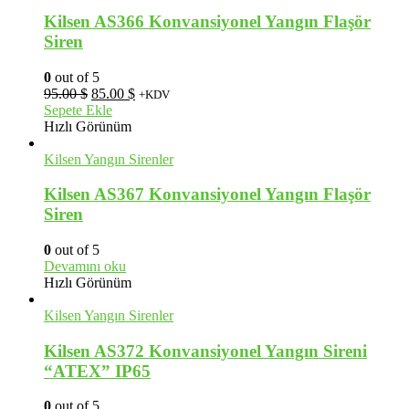
Kilsen AS366 Konvansiyonel Yangın Flaşör
Siren
0
out of 5
Orijinal
Şu
95.00
$
85.00
$
+KDV
fiyat:
andaki
Sepete Ekle
95.00 $.
fiyat:
Hızlı Görünüm
85.00 $.
Kilsen Yangın Sirenler
Kilsen AS367 Konvansiyonel Yangın Flaşör
Siren
0
out of 5
Devamını oku
Hızlı Görünüm
Kilsen Yangın Sirenler
Kilsen AS372 Konvansiyonel Yangın Sireni
“ATEX” IP65
0
out of 5