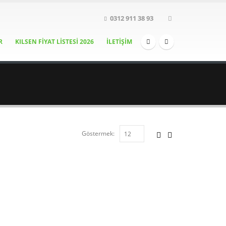
0312 911 38 93
R
KILSEN FİYAT LİSTESİ 2026
İLETIŞIM
Göstermek: