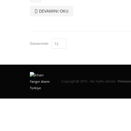
0
out of 5
DEVAMINI OKU
Göstermek:
Copyright@ 2019 . Her hakkı saklıdır.
Firmamız