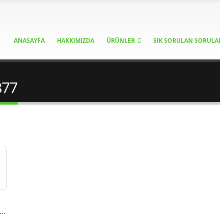
ANASAYFA
HAKKIMIZDA
ÜRÜNLER
SIK SORULAN SORULA
377
n ASW377 Konvansiyonel Yangın Flaşör Siren IP66