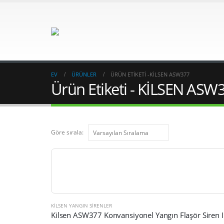
EV
ÜRÜNLER
ÜRÜN ETIKETI -
KİLSEN ASW377
Ürün Etiketi - KİLSEN ASW
Göre sırala:
KILSEN YANGIN SIRENLER
Kilse