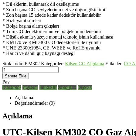
* Dil eklerini kullanarak dil özelleştirme
* Zon başına CO seviyelerinin net ve doğru gösterimi
* Zon başına 15 adede kadar dedektör kullanılabilir
* Hızlı yanıt süreleri
* Bölge başına alarm çıkışları
* Tüm CO dedektörlerinin ve bölgelerinin denetimi
* Düşük akımla yüzeye montaj teknolojisinin kullanılması
* KM170 ve KMD300 CO dedektörleri ile uyumlu
* UNE 23300:1984, CE, WEEE ve RoHS uyumlu
* Harici ve dahili güç kaynağı desteği
Stok kodu:
KM302
Kategoriler:
Kilsen CO Algılama
Etiketler:
CO 
Sepete Ekle
Pay
Facebook
heyecan
LinkedIn
Google +
E-posta
Açıklama
Değerlendirmeler (0)
Açıklama
UTC-Kilsen KM302 CO Gaz Algı