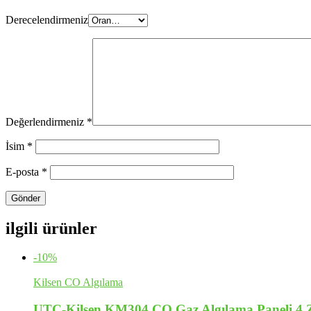
Derecelendirmeniz
Değerlendirmeniz
*
İsim
*
E-posta
*
ilgili ürünler
-10%
Kilsen CO Algılama
UTC-Kilsen KM304 CO Gaz Algılama Paneli 4 