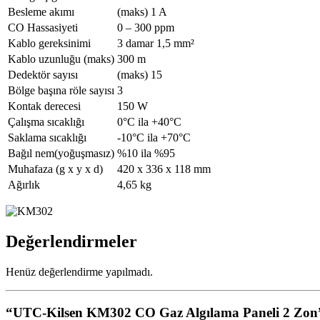
Besleme akımı
(maks) 1 A
CO Hassasiyeti
0 – 300 ppm
Kablo gereksinimi
3 damar 1,5 mm²
Kablo uzunluğu (maks)
300 m
Dedektör sayısı
(maks) 15
Bölge başına röle sayısı
3
Kontak derecesi
150 W
Çalışma sıcaklığı
0°C ila +40°C
Saklama sıcaklığı
-10°C ila +70°C
Bağıl nem(yoğuşmasız)
%10 ila %95
Muhafaza (g x y x d)
420 x 336 x 118 mm
Ağırlık
4,65 kg
Değerlendirmeler
Henüz değerlendirme yapılmadı.
“UTC-Kilsen KM302 CO Gaz Algılama Paneli 2 Zon” i