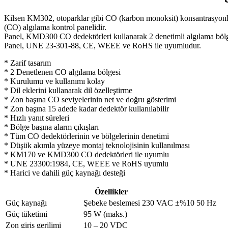
Kilsen KM302, otoparklar gibi CO (karbon monoksit) konsantrasyonları
(CO) algılama kontrol panelidir.
Panel, KMD300 CO dedektörleri kullanarak 2 denetimli algılama bölges
Panel, UNE 23-301-88, CE, WEEE ve RoHS ile uyumludur.
* Zarif tasarım
* 2 Denetlenen CO algılama bölgesi
* Kurulumu ve kullanımı kolay
* Dil eklerini kullanarak dil özelleştirme
* Zon başına CO seviyelerinin net ve doğru gösterimi
* Zon başına 15 adede kadar dedektör kullanılabilir
* Hızlı yanıt süreleri
* Bölge başına alarm çıkışları
* Tüm CO dedektörlerinin ve bölgelerinin denetimi
* Düşük akımla yüzeye montaj teknolojisinin kullanılması
* KM170 ve KMD300 CO dedektörleri ile uyumlu
* UNE 23300:1984, CE, WEEE ve RoHS uyumlu
* Harici ve dahili güç kaynağı desteği
Özellikler
Güç kaynağı
Şebeke beslemesi 230 VAC ±%10 50 Hz
Güç tüketimi
95 W (maks.)
Zon giriş gerilimi
10 – 20 VDC