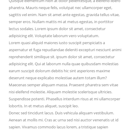
Quisque elementum nibh at dolor pellentesque, a eleifend libero
pharetra. Mauris neque felis, volutpat nec ullamcorper eget,
sagittis vel enim. Nam sit amet ante egestas, gravida tellus vitae,
semper eros. Nullam mattis mi at metus egestas, in porttitor
lectus sodales. Lorem ipsum dolor sit amet, consectetur
adipisicing elit. Voluptate laborum vero voluptatum.
Lorem quasi aliquid maiores iusto suscipit perspiciatis a
aspernatur et fuga repudiandae deleniti excepturi nesciunt animi
reprehenderit similique sit. ipsum dolor sit amet, consectetur
adipisicing elit. Qui at laborum nulla quae quibusdam molestias
earum suscipit dolorum debitis hic sint asperiores maxime
deserunt neque explicabo molestiae autem totam illum?
Maecenas semper aliquam massa. Praesent pharetra sem vitae
nisi eleifend molestie. Aliquam molestie scelerisque ultricies.
Suspendisse potenti. Phasellus interdum risus at mi ullamcorper
lobortis. In et metus aliquet, suscipit leo.
Donec sed tincidunt lacus. Duis vehicula aliquam vestibulum.
Aenean at mollis mi. Cras ac urna sed nisi auctor venenatis ut id
sapien. Vivamus commodo lacus lorem, a tristique sapien