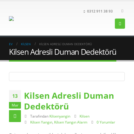
0312 911 38 93
EV
KILSEN
KILSEN ADRESLI DUMAN DEDEKTÖRÜ
Kilsen Adresli Duman Dedektörü
Kilsen Adresli Duman
13
Dedektörü
Mar
Tarafından
Kilsenyangin
Kilsen
Kilsen Yangın
,
Kilsen Yangın Alarm
0 Yorumlar