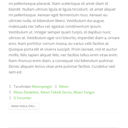
mi pellentesque placerat. Nam scelerisque sit amet diam id
blandit. Nullam ultrices ligula at ligula tincidunt, sit amet aliquet
mi pellentesque. Aenean eget fermentum risus. Aenean eu
ultricies nulla, id bibendum libero. Vestibulum dui augue,
malesuada nec tellus vel, egestas condimentum ipsum.
Vestibulum ut. Integer semper quam turpis, id dapibus nunc
ultrices at. Vestibulum eget orci lobortis, imperdiet diam a, ornare
eros. Nam porttitor rutrum massa, eu varius velit facilisis at.
Quisque porta elit et viverra suscipit. Proin laoreet, nisl et auctor
mollis, felis sapien aliquet felis, nec facilisis tellus enim vitae enim.
Nam rhoncus enim diam, a consequat nisi bibendum pulvinar.
Donec aliquam lectus vitae ante pulvinar facilisis. Curabitur sed
sem est.
Tarafından
Kilsenyangin
Kilsen
Kilsen Dedektör
,
Kilsen Teknik Servis
,
Kilsen Yangın
0 Yorumlar
DAHA FAZLA OKU...