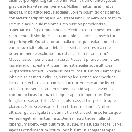
ullamcorper eget, sagittis vel enim. Nam sit amet ante egestas,
gravida tellus vitae, semper eros. Nullam mattis mi at metus
egestas, in porttitor lectus sodales. Lorem ipsum dolor sit amet,
consectetur adipisicing elit. Voluptate laborum vero voluptatum.
Lorem quasi aliquid maiores iusto suscipit perspiciatis a
aspernatur et fuga repudiandae deleniti excepturi nesciunt animi
reprehenderit similique sit. ipsum dolor sit amet, consectetur
adipisicing elit. Qui at laborum nulla quae quibusdam molestias
earum suscipit dolorum debitis hic sint asperiores maxime
deserunt neque explicabo molestiae autem totam illum?
Maecenas semper aliquam massa. Praesent pharetra sem vitae
nisi eleifend molestie. Aliquam molestie scelerisque ultricies.
Suspendisse potenti. Phasellus interdum risus at mi ullamcorper
lobortis. In et metus aliquet, suscipit leo. Donec sed tincidunt
lacus. Duis vehicula aliquam vestibulum. Aenean at mollis mi.
Cras ac urna sed nisi auctor venenatis ut id sapien. Vivamus
commodo lacus lorem, a tristique sapien tempus non. Donec
fringilla cursus porttitor. Morbi quis massa id mi pellentesque
placerat. Nam scelerisque sit amet diam id blandit. Nullam
ultrices ligula at ligula tincidunt, sit amet aliquet mi pellentesque.
Aenean eget fermentum risus. Aenean eu ultricies nulla, id
bibendum libero. Vestibulum dui augue, malesuada nec tellus vel,
egestas condimentum ipsum. Vestibulum ut. Integer semper