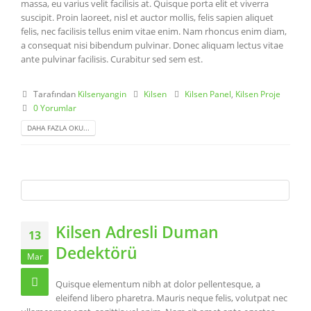
massa, eu varius velit facilisis at. Quisque porta elit et viverra
suscipit. Proin laoreet, nisl et auctor mollis, felis sapien aliquet
felis, nec facilisis tellus enim vitae enim. Nam rhoncus enim diam,
a consequat nisi bibendum pulvinar. Donec aliquam lectus vitae
ante pulvinar facilisis. Curabitur sed sem est.
Tarafından
Kilsenyangin
Kilsen
Kilsen Panel
,
Kilsen Proje
0 Yorumlar
DAHA FAZLA OKU...
Kilsen Adresli Duman
13
Dedektörü
Mar
Quisque elementum nibh at dolor pellentesque, a
eleifend libero pharetra. Mauris neque felis, volutpat nec