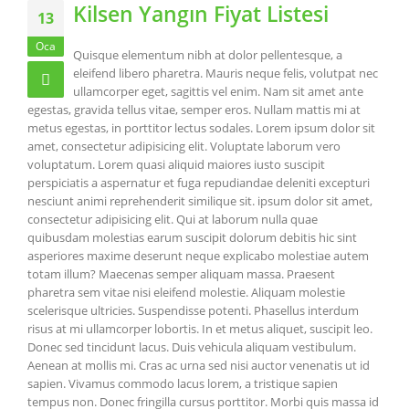
Kilsen Yangın Fiyat Listesi
13
Oca
Quisque elementum nibh at dolor pellentesque, a
eleifend libero pharetra. Mauris neque felis, volutpat nec
ullamcorper eget, sagittis vel enim. Nam sit amet ante
egestas, gravida tellus vitae, semper eros. Nullam mattis mi at
metus egestas, in porttitor lectus sodales. Lorem ipsum dolor sit
amet, consectetur adipisicing elit. Voluptate laborum vero
voluptatum. Lorem quasi aliquid maiores iusto suscipit
perspiciatis a aspernatur et fuga repudiandae deleniti excepturi
nesciunt animi reprehenderit similique sit. ipsum dolor sit amet,
consectetur adipisicing elit. Qui at laborum nulla quae
quibusdam molestias earum suscipit dolorum debitis hic sint
asperiores maxime deserunt neque explicabo molestiae autem
totam illum? Maecenas semper aliquam massa. Praesent
pharetra sem vitae nisi eleifend molestie. Aliquam molestie
scelerisque ultricies. Suspendisse potenti. Phasellus interdum
risus at mi ullamcorper lobortis. In et metus aliquet, suscipit leo.
Donec sed tincidunt lacus. Duis vehicula aliquam vestibulum.
Aenean at mollis mi. Cras ac urna sed nisi auctor venenatis ut id
sapien. Vivamus commodo lacus lorem, a tristique sapien
tempus non. Donec fringilla cursus porttitor. Morbi quis massa id