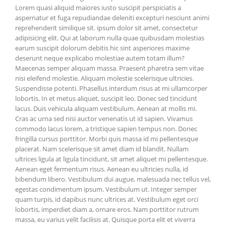
Lorem quasi aliquid maiores iusto suscipit perspiciatis a
aspernatur et fuga repudiandae deleniti excepturi nesciunt animi
reprehenderit similique sit. ipsum dolor sit amet, consectetur
adipisicing elit. Qui at laborum nulla quae quibusdam molestias
earum suscipit dolorum debitis hic sint asperiores maxime
deserunt neque explicabo molestiae autem totam illum?
Maecenas semper aliquam massa. Praesent pharetra sem vitae
nisi eleifend molestie. Aliquam molestie scelerisque ultricies.
Suspendisse potenti. Phasellus interdum risus at mi ullamcorper
lobortis. In et metus aliquet, suscipit leo. Donec sed tincidunt
lacus. Duis vehicula aliquam vestibulum. Aenean at mollis mi.
Cras ac urna sed nisi auctor venenatis ut id sapien. Vivamus
commodo lacus lorem, a tristique sapien tempus non. Donec
fringilla cursus porttitor. Morbi quis massa id mi pellentesque
placerat. Nam scelerisque sit amet diam id blandit. Nullam
ultrices ligula at ligula tincidunt, sit amet aliquet mi pellentesque.
Aenean eget fermentum risus. Aenean eu ultricies nulla, id
bibendum libero. Vestibulum dui augue, malesuada nec tellus vel,
egestas condimentum ipsum. Vestibulum ut. Integer semper
quam turpis, id dapibus nunc ultrices at. Vestibulum eget orci
lobortis, imperdiet diam a, ornare eros. Nam porttitor rutrum
massa, eu varius velit facilisis at. Quisque porta elit et viverra