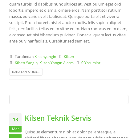
quam turpis, id dapibus nunc ultrices at. Vestibulum eget orci
lobortis, imperdiet diam a, ornare eros. Nam porttitor rutrum
massa, eu varius velit facilisis at. Quisque porta elit et viverra
suscipit. Proin laoreet, nisl et auctor mollis, felis sapien aliquet
felis, nec facilisis tellus enim vitae enim. Nam rhoncus enim diam,
a consequat nisi bibendum pulvinar. Donec aliquam lectus vitae
ante pulvinar facilisis. Curabitur sed sem est.
Tarafından
Kilsenyangin
Kilsen
Kilsen Yangın
,
Kilsen Yangın Alarm
0 Yorumlar
DAHA FAZLA OKU...
Kilsen Teknik Servis
13
Mar
Quisque elementum nibh at dolor pellentesque, a
eleifend libero pharetra. Mauris neque felis, volutpat nec