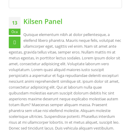
Kilsen Panel
13
Oca
Quisque elementum nibh at dolor pellentesque, a
eleifend libero pharetra. Mauris neque felis, volutpat nec
ullamcorper eget, sagittis vel enim. Nam sit amet ante
egestas, gravida tellus vitae, semper eros. Nullam mattis mi at
metus egestas, in porttitor lectus sodales. Lorem ipsum dolor sit
amet, consectetur adipisicing elit. Voluptate laborum vero
voluptatum. Lorem quasi aliquid maiores iusto suscipit
perspiciatis a aspernatur et fuga repudiandae deleniti excepturi
nesciunt animi reprehenderit similique sit. ipsum dolor sit amet,
consectetur adipisicing elit. Qui at laborum nulla quae
quibusdam molestias earum suscipit dolorum debitis hic sint
asperiores maxime deserunt neque explicabo molestiae autem
totam illum? Maecenas semper aliquam massa. Praesent
pharetra sem vitae nisi eleifend molestie. Aliquam molestie
scelerisque ultricies. Suspendisse potenti. Phasellus interdum
risus at mi ullamcorper lobortis. In et metus aliquet, suscipit leo.
Donec sed tincidunt lacus. Duis vehicula aliquam vestibulum.