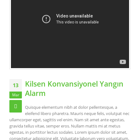
Kilsen Konvansiyonel Yangın
13
Alarm
Mar
Quisque elementum nibh at dolor pellentesque, a
eleifend libero pharetra. Mauris neque felis, volutpat nec
ullamcorper eget, sagittis vel enim. Nam sit amet ante egestas,
gravida tellus vitae, semper eros. Nullam mattis mi at metus
egestas, in porttitor lectus sodales. Lorem ipsum dolor sit amet,
consectetur adipisicing elit. Voluptate laborum vero voluptatum.