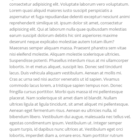
consectetur adipisicing elit. Voluptate laborum vero voluptatum.
Lorem quasi aliquid maiores iusto suscipit perspiciatis a
aspernatur et fuga repudiandae deleniti excepturi nesciunt animi
reprehenderit similique sit. ipsum dolor sit amet, consectetur
adipisicing elit. Qui at laborum nulla quae quibusdam molestias
earum suscipit dolorum debitis hic sint asperiores maxime
deserunt neque explicabo molestiae autem totam illum?
Maecenas semper aliquam massa. Praesent pharetra sem vitae
nisi eleifend molestie. Aliquam molestie scelerisque ultricies.
Suspendisse potenti. Phasellus interdum risus at mi ullamcorper
lobortis. In et metus aliquet, suscipit leo. Donec sed tincidunt
lacus. Duis vehicula aliquam vestibulum. Aenean at mollis mi.
Cras ac urna sed nisi auctor venenatis ut id sapien. Vivamus
commodo lacus lorem, a tristique sapien tempus non. Donec
fringilla cursus porttitor. Morbi quis massa id mi pellentesque
placerat. Nam scelerisque sit amet diam id blandit. Nullam
ultrices ligula at ligula tincidunt, sit amet aliquet mi pellentesque.
Aenean eget fermentum risus. Aenean eu ultricies nulla, id
bibendum libero. Vestibulum dui augue, malesuada nec tellus vel,
egestas condimentum ipsum. Vestibulum ut. Integer semper
quam turpis, id dapibus nunc ultrices at. Vestibulum eget orci
lobortis, imperdiet diam a, ornare eros. Nam porttitor rutrum