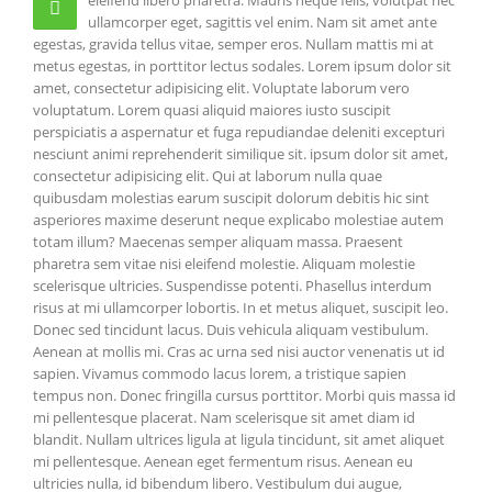
ullamcorper eget, sagittis vel enim. Nam sit amet ante
egestas, gravida tellus vitae, semper eros. Nullam mattis mi at
metus egestas, in porttitor lectus sodales. Lorem ipsum dolor sit
amet, consectetur adipisicing elit. Voluptate laborum vero
voluptatum. Lorem quasi aliquid maiores iusto suscipit
perspiciatis a aspernatur et fuga repudiandae deleniti excepturi
nesciunt animi reprehenderit similique sit. ipsum dolor sit amet,
consectetur adipisicing elit. Qui at laborum nulla quae
quibusdam molestias earum suscipit dolorum debitis hic sint
asperiores maxime deserunt neque explicabo molestiae autem
totam illum? Maecenas semper aliquam massa. Praesent
pharetra sem vitae nisi eleifend molestie. Aliquam molestie
scelerisque ultricies. Suspendisse potenti. Phasellus interdum
risus at mi ullamcorper lobortis. In et metus aliquet, suscipit leo.
Donec sed tincidunt lacus. Duis vehicula aliquam vestibulum.
Aenean at mollis mi. Cras ac urna sed nisi auctor venenatis ut id
sapien. Vivamus commodo lacus lorem, a tristique sapien
tempus non. Donec fringilla cursus porttitor. Morbi quis massa id
mi pellentesque placerat. Nam scelerisque sit amet diam id
blandit. Nullam ultrices ligula at ligula tincidunt, sit amet aliquet
mi pellentesque. Aenean eget fermentum risus. Aenean eu
ultricies nulla, id bibendum libero. Vestibulum dui augue,