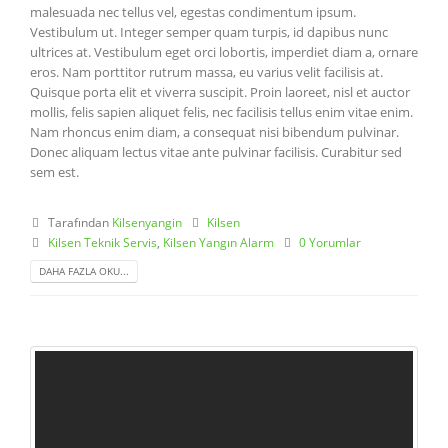
malesuada nec tellus vel, egestas condimentum ipsum.
Vestibulum ut. Integer semper quam turpis, id dapibus nunc
ultrices at. Vestibulum eget orci lobortis, imperdiet diam a, ornare
eros. Nam porttitor rutrum massa, eu varius velit facilisis at.
Quisque porta elit et viverra suscipit. Proin laoreet, nisl et auctor
mollis, felis sapien aliquet felis, nec facilisis tellus enim vitae enim.
Nam rhoncus enim diam, a consequat nisi bibendum pulvinar.
Donec aliquam lectus vitae ante pulvinar facilisis. Curabitur sed
sem est.
Tarafından
Kilsenyangin
Kilsen
Kilsen Teknik Servis
,
Kilsen Yangın Alarm
0 Yorumlar
DAHA FAZLA OKU...