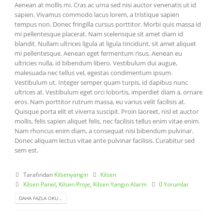
Aenean at mollis mi. Cras ac urna sed nisi auctor venenatis ut id
sapien. Vivamus commodo lacus lorem, a tristique sapien
tempus non. Donec fringilla cursus porttitor. Morbi quis massa id
mi pellentesque placerat. Nam scelerisque sit amet diam id
blandit. Nullam ultrices ligula at ligula tincidunt, sit amet aliquet
mi pellentesque. Aenean eget fermentum risus. Aenean eu
ultricies nulla, id bibendum libero. Vestibulum dui augue,
malesuada nec tellus vel, egestas condimentum ipsum.
Vestibulum ut. Integer semper quam turpis, id dapibus nunc
ultrices at. Vestibulum eget orci lobortis, imperdiet diam a, ornare
eros. Nam porttitor rutrum massa, eu varius velit facilisis at.
Quisque porta elit et viverra suscipit. Proin laoreet, nisl et auctor
mollis, felis sapien aliquet felis, nec facilisis tellus enim vitae enim.
Nam rhoncus enim diam, a consequat nisi bibendum pulvinar.
Donec aliquam lectus vitae ante pulvinar facilisis. Curabitur sed
sem est.
Tarafından
Kilsenyangin
Kilsen
Kilsen Panel
,
Kilsen Proje
,
Kilsen Yangın Alarm
0 Yorumlar
DAHA FAZLA OKU...