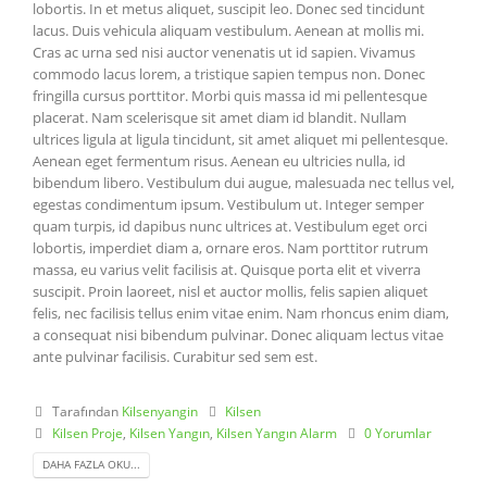
lobortis. In et metus aliquet, suscipit leo. Donec sed tincidunt
lacus. Duis vehicula aliquam vestibulum. Aenean at mollis mi.
Cras ac urna sed nisi auctor venenatis ut id sapien. Vivamus
commodo lacus lorem, a tristique sapien tempus non. Donec
fringilla cursus porttitor. Morbi quis massa id mi pellentesque
placerat. Nam scelerisque sit amet diam id blandit. Nullam
ultrices ligula at ligula tincidunt, sit amet aliquet mi pellentesque.
Aenean eget fermentum risus. Aenean eu ultricies nulla, id
bibendum libero. Vestibulum dui augue, malesuada nec tellus vel,
egestas condimentum ipsum. Vestibulum ut. Integer semper
quam turpis, id dapibus nunc ultrices at. Vestibulum eget orci
lobortis, imperdiet diam a, ornare eros. Nam porttitor rutrum
massa, eu varius velit facilisis at. Quisque porta elit et viverra
suscipit. Proin laoreet, nisl et auctor mollis, felis sapien aliquet
felis, nec facilisis tellus enim vitae enim. Nam rhoncus enim diam,
a consequat nisi bibendum pulvinar. Donec aliquam lectus vitae
ante pulvinar facilisis. Curabitur sed sem est.
Tarafından
Kilsenyangin
Kilsen
Kilsen Proje
,
Kilsen Yangın
,
Kilsen Yangın Alarm
0 Yorumlar
DAHA FAZLA OKU...