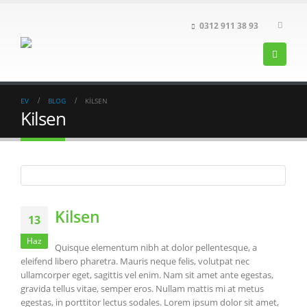
0312 911 38 93
EV
BLOG
KILSEN
Kilsen
Kilsen
13
Haz
Quisque elementum nibh at dolor pellentesque, a
eleifend libero pharetra. Mauris neque felis, volutpat nec
ullamcorper eget, sagittis vel enim. Nam sit amet ante egestas,
gravida tellus vitae, semper eros. Nullam mattis mi at metus
egestas, in porttitor lectus sodales. Lorem ipsum dolor sit amet,