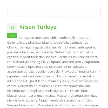
Kilsen Türkiye
13
Oca
Quisque elementum nibh at dolor pellentesque, a
eleifend libero pharetra. Mauris neque felis, volutpat nec
ullamcorper eget, sagittis vel enim. Nam sit amet ante egestas,
gravida tellus vitae, semper eros. Nullam mattis mi at metus
egestas, in porttitor lectus sodales. Lorem ipsum dolor sit amet,
consectetur adipisicing elit. Voluptate laborum vero voluptatum.
Lorem quasi aliquid maiores iusto suscipit perspiciatis a
aspernatur et fuga repudiandae deleniti excepturi nesciunt animi
reprehenderit similique sit. ipsum dolor sit amet, consectetur
adipisicing elit. Qui at laborum nulla quae quibusdam molestias
earum suscipit dolorum debitis hic sint asperiores maxime
deserunt neque explicabo molestiae autem totam illum?
Maecenas semper aliquam massa. Praesent pharetra sem vitae
nisi eleifend molestie. Aliquam molestie scelerisque ultricies.
Suspendisse potenti. Phasellus interdum risus at mi ullamcorper