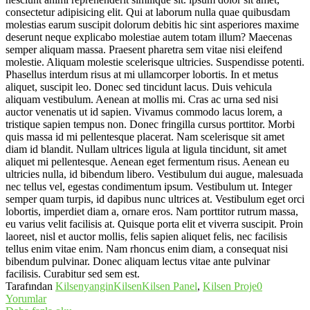
consectetur adipisicing elit. Qui at laborum nulla quae quibusdam
molestias earum suscipit dolorum debitis hic sint asperiores maxime
deserunt neque explicabo molestiae autem totam illum? Maecenas
semper aliquam massa. Praesent pharetra sem vitae nisi eleifend
molestie. Aliquam molestie scelerisque ultricies. Suspendisse potenti.
Phasellus interdum risus at mi ullamcorper lobortis. In et metus
aliquet, suscipit leo. Donec sed tincidunt lacus. Duis vehicula
aliquam vestibulum. Aenean at mollis mi. Cras ac urna sed nisi
auctor venenatis ut id sapien. Vivamus commodo lacus lorem, a
tristique sapien tempus non. Donec fringilla cursus porttitor. Morbi
quis massa id mi pellentesque placerat. Nam scelerisque sit amet
diam id blandit. Nullam ultrices ligula at ligula tincidunt, sit amet
aliquet mi pellentesque. Aenean eget fermentum risus. Aenean eu
ultricies nulla, id bibendum libero. Vestibulum dui augue, malesuada
nec tellus vel, egestas condimentum ipsum. Vestibulum ut. Integer
semper quam turpis, id dapibus nunc ultrices at. Vestibulum eget orci
lobortis, imperdiet diam a, ornare eros. Nam porttitor rutrum massa,
eu varius velit facilisis at. Quisque porta elit et viverra suscipit. Proin
laoreet, nisl et auctor mollis, felis sapien aliquet felis, nec facilisis
tellus enim vitae enim. Nam rhoncus enim diam, a consequat nisi
bibendum pulvinar. Donec aliquam lectus vitae ante pulvinar
facilisis. Curabitur sed sem est.
Tarafından
Kilsenyangin
Kilsen
Kilsen Panel
,
Kilsen Proje
0
Yorumlar