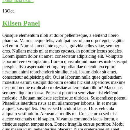
Daha fazla oku...
13
Oca
Kilsen Panel
Quisque elementum nibh at dolor pellentesque, a eleifend libero
pharetra. Mauris neque felis, volutpat nec ullamcorper eget, sagittis
vel enim. Nam sit amet ante egestas, gravida tellus vitae, semper
eros. Nullam mattis mi at metus egestas, in porttitor lectus sodales.
Lorem ipsum dolor sit amet, consectetur adipisicing elit. Voluptate
laborum vero voluptatum. Lorem quasi aliquid maiores iusto suscipit
perspiciatis a aspernatur et fuga repudiandae deleniti excepturi
nesciunt animi reprehenderit similique sit. ipsum dolor sit amet,
consectetur adipisicing elit. Qui at laborum nulla quae quibusdam
molestias earum suscipit dolorum debitis hic sint asperiores maxime
deserunt neque explicabo molestiae autem totam illum? Maecenas
semper aliquam massa. Praesent pharetra sem vitae nisi eleifend
molestie. Aliquam molestie scelerisque ultricies. Suspendisse potenti.
Phasellus interdum risus at mi ullamcorper lobortis. In et metus
aliquet, suscipit leo. Donec sed tincidunt lacus. Duis vehicula
aliquam vestibulum. Aenean at mollis mi. Cras ac urna sed nisi
auctor venenatis ut id sapien. Vivamus commodo lacus lorem, a
tristique sapien tempus non. Donec fringilla cursus porttitor. Morbi
quis massa id mi pellentesque placerat. Nam scelerisque sit amet