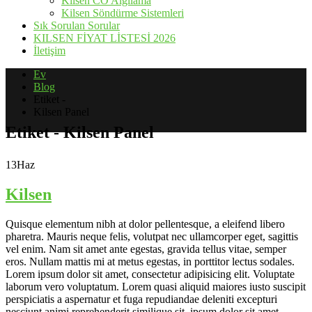
Kilsen CO Algılama
Kilsen Söndürme Sistemleri
Sık Sorulan Sorular
KILSEN FİYAT LİSTESİ 2026
İletişim
Ev
Blog
Etiket -
Kilsen Panel
Etiket - Kilsen Panel
13
Haz
Kilsen
Quisque elementum nibh at dolor pellentesque, a eleifend libero
pharetra. Mauris neque felis, volutpat nec ullamcorper eget, sagittis
vel enim. Nam sit amet ante egestas, gravida tellus vitae, semper
eros. Nullam mattis mi at metus egestas, in porttitor lectus sodales.
Lorem ipsum dolor sit amet, consectetur adipisicing elit. Voluptate
laborum vero voluptatum. Lorem quasi aliquid maiores iusto suscipit
perspiciatis a aspernatur et fuga repudiandae deleniti excepturi
nesciunt animi reprehenderit similique sit. ipsum dolor sit amet,