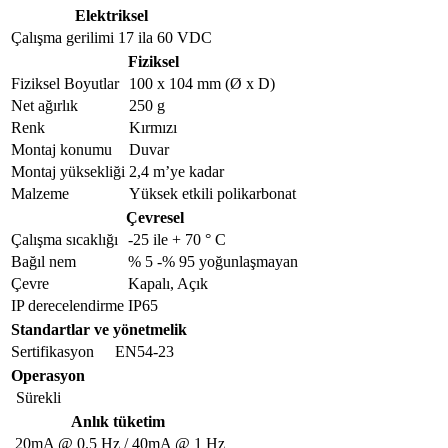
Elektriksel
Çalışma gerilimi
17 ila 60 VDC
Fiziksel
Fiziksel Boyutlar
100 x 104 mm (Ø x D)
Net ağırlık
250 g
Renk
Kırmızı
Montaj konumu
Duvar
Montaj yüksekliği
2,4 m’ye kadar
Malzeme
Yüksek etkili polikarbonat
Çevresel
Çalışma sıcaklığı
-25 ile + 70 ° C
Bağıl nem
% 5 -% 95 yoğunlaşmayan
Çevre
Kapalı, Açık
IP derecelendirme
IP65
Standartlar ve yönetmelik
Sertifikasyon
EN54-23
Operasyon
Sürekli
Anlık tüketim
20mA @ 0.5 Hz / 40mA @ 1 Hz