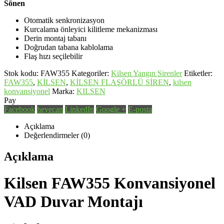
Sönen
Otomatik senkronizasyon
Kurcalama önleyici kilitleme mekanizması
Derin montaj tabanı
Doğrudan tabana kablolama
Flaş hızı seçilebilir
Stok kodu:
FAW355
Kategoriler:
Kilsen Yangın Sirenler
Etiketler:
FAW355
,
KİLSEN
,
KİLSEN FLAŞÖRLÜ SİREN
,
kilsen
konvansiyonel
Marka:
KILSEN
Pay
Facebook
heyecan
LinkedIn
Google +
E-posta
Açıklama
Değerlendirmeler (0)
Açıklama
Kilsen FAW355 Konvansiyonel
VAD Duvar Montajı