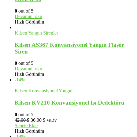
0
out of 5
Devamını oku
Hızlı Görünüm
Kilsen Yangın Sirenler
Kilsen AS367 Konvansiyonel Yangın Flaşör
Siren
0
out of 5
Devamını oku
Hızlı Görünüm
-14%
Kilsen Konvansiyonel Yangın
Kilsen KV210 Konvansiyonel Isı Dedektörü
0
out of 5
Orijinal
Şu
42.00
$
36.00
$
+KDV
fiyat:
andaki
Sepete Ekle
42.00 $.
fiyat:
Hızlı Görünüm
36.00 $.
-14%