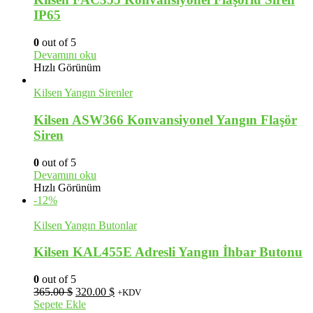
IP65
0
out of 5
Devamını oku
Hızlı Görünüm
Kilsen Yangın Sirenler
Kilsen ASW366 Konvansiyonel Yangın Flaşör
Siren
0
out of 5
Devamını oku
Hızlı Görünüm
-12%
Kilsen Yangın Butonlar
Kilsen KAL455E Adresli Yangın İhbar Butonu
0
out of 5
Orijinal
Şu
365.00
$
320.00
$
+KDV
fiyat:
andaki
Sepete Ekle