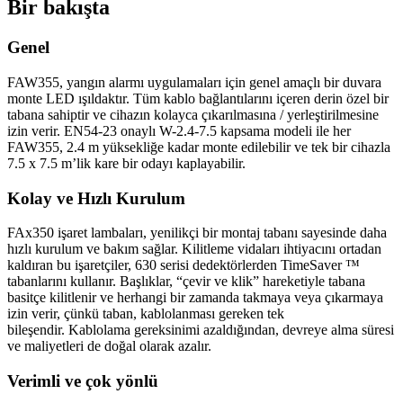
Bir bakışta
Genel
FAW355, yangın alarmı uygulamaları için genel amaçlı bir duvara
monte LED ışıldaktır. Tüm kablo bağlantılarını içeren derin özel bir
tabana sahiptir ve cihazın kolayca çıkarılmasına / yerleştirilmesine
izin verir. EN54-23 onaylı W-2.4-7.5 kapsama modeli ile her
FAW355, 2.4 m yüksekliğe kadar monte edilebilir ve tek bir cihazla
7.5 x 7.5 m’lik kare bir odayı kaplayabilir.
Kolay ve Hızlı Kurulum
FAx350 işaret lambaları, yenilikçi bir montaj tabanı sayesinde daha
hızlı kurulum ve bakım sağlar. Kilitleme vidaları ihtiyacını ortadan
kaldıran bu işaretçiler, 630 serisi dedektörlerden TimeSaver ™
tabanlarını kullanır. Başlıklar, “çevir ve klik” hareketiyle tabana
basitçe kilitlenir ve herhangi bir zamanda takmaya veya çıkarmaya
izin verir, çünkü taban, kablolanması gereken tek
bileşendir. Kablolama gereksinimi azaldığından, devreye alma süresi
ve maliyetleri de doğal olarak azalır.
Verimli ve çok yönlü