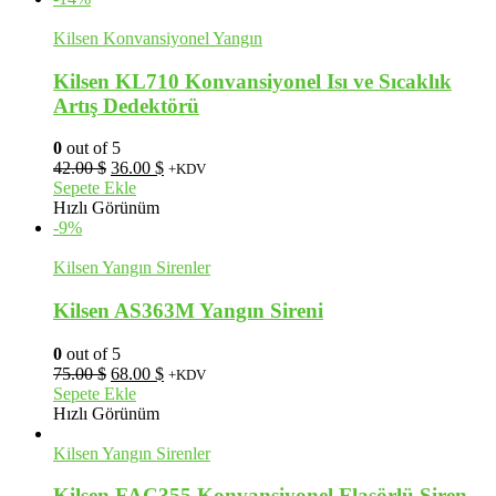
Kilsen Konvansiyonel Yangın
Kilsen KL710 Konvansiyonel Isı ve Sıcaklık
Artış Dedektörü
0
out of 5
Orijinal
Şu
42.00
$
36.00
$
+KDV
fiyat:
andaki
Sepete Ekle
42.00 $.
fiyat:
Hızlı Görünüm
36.00 $.
-9%
Kilsen Yangın Sirenler
Kilsen AS363M Yangın Sireni
0
out of 5
Orijinal
Şu
75.00
$
68.00
$
+KDV
fiyat:
andaki
Sepete Ekle
75.00 $.
fiyat:
Hızlı Görünüm
68.00 $.
Kilsen Yangın Sirenler
Kilsen FAC355 Konvansiyonel Flaşörlü Siren