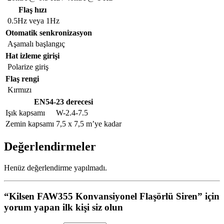
Flaş hızı
0.5Hz veya 1Hz
Otomatik senkronizasyon
Aşamalı başlangıç
Hat izleme girişi
Polarize giriş
Flaş rengi
Kırmızı
EN54-23 derecesi
Işık kapsamı
W-2.4-7.5
Zemin kapsamı
7,5 x 7,5 m’ye kadar
Değerlendirmeler
Henüz değerlendirme yapılmadı.
“Kilsen FAW355 Konvansiyonel Flaşörlü Siren” için
yorum yapan ilk kişi siz olun