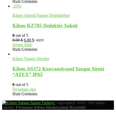
365.00 $.
fiyat:
Hızlı Görünüm
320.00 $.
-25%
Kilsen Adresli Yangın Dedektörleri
Kilsen KZ705 Dedektör Soketi
0
out of 5
Orijinal
Şu
8.00
$
6.00
$
+KDV
fiyat:
andaki
Sepete Ekle
8.00 $.
fiyat:
Hızlı Görünüm
6.00 $.
Kilsen Yangın Sirenler
Kilsen AS372 Konvansiyonel Yangın Sireni
“ATEX” IP65
0
out of 5
Devamını oku
Hızlı Görünüm
Copyright@ 2019 . Her hakkı
saklıdır.
Firmamız Kilsen İthalatçısının Bayisidir.