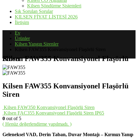
Kilsen CO Algılama
Kilsen Söndürme Sistemleri
Sık Sorulan Sorular
KILSEN FİYAT LİSTESİ 2026
İletişim
Ev
Ürünler
Kilsen Yangın Sirenler
Kilsen FAW355 Konvansiyonel Flaşörlü Siren
Kilsen FAW355 Konvansiyonel Flaşörlü Siren
Kilsen FAW355 Konvansiyonel Flaşörlü
Siren
Kilsen FAW350 Konvansiyonel Flaşörlü Siren
Kilsen FAC355 Konvansiyonel Flaşörlü Siren IP65
0
out of 5
( Henüz değerlendirme yapılmadı. )
Geleneksel VAD, Derin Taban, Duvar Montajı – Kırmızı Yanıp