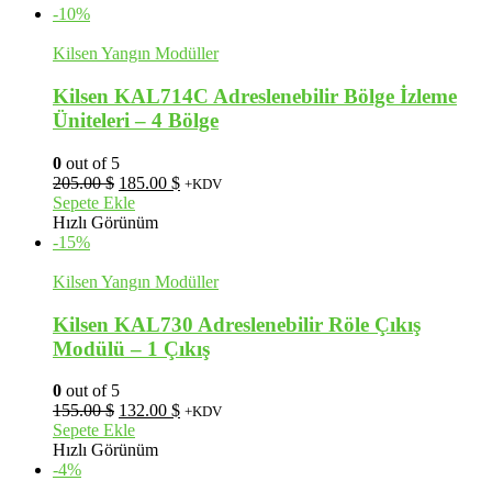
132.00 $.
-10%
Kilsen Yangın Modüller
Kilsen KAL714C Adreslenebilir Bölge İzleme
Üniteleri – 4 Bölge
0
out of 5
Orijinal
Şu
205.00
$
185.00
$
+KDV
fiyat:
andaki
Sepete Ekle
205.00 $.
fiyat:
Hızlı Görünüm
185.00 $.
-15%
Kilsen Yangın Modüller
Kilsen KAL730 Adreslenebilir Röle Çıkış
Modülü – 1 Çıkış
0
out of 5
Orijinal
Şu
155.00
$
132.00
$
+KDV
fiyat:
andaki
Sepete Ekle
155.00 $.
fiyat:
Hızlı Görünüm
132.00 $.
-4%