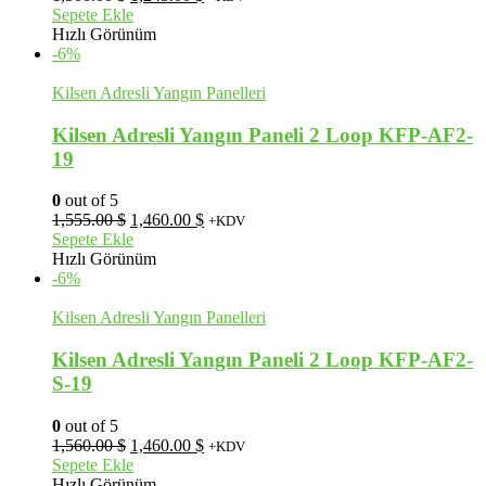
fiyat:
andaki
Sepete Ekle
1,300.00 $.
fiyat:
Hızlı Görünüm
1,245.00 $.
-6%
Kilsen Adresli Yangın Panelleri
Kilsen Adresli Yangın Paneli 2 Loop KFP-AF2-
19
0
out of 5
Orijinal
Şu
1,555.00
$
1,460.00
$
+KDV
fiyat:
andaki
Sepete Ekle
1,555.00 $.
fiyat:
Hızlı Görünüm
1,460.00 $.
-6%
Kilsen Adresli Yangın Panelleri
Kilsen Adresli Yangın Paneli 2 Loop KFP-AF2-
S-19
0
out of 5
Orijinal
Şu
1,560.00
$
1,460.00
$
+KDV
fiyat:
andaki
Sepete Ekle
1,560.00 $.
fiyat:
Hızlı Görünüm