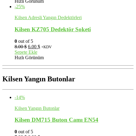
6.00 $.
fiyat:
Hızlı Görünüm
4.00 $.
-25%
Kilsen Adresli Yangın Dedektörleri
Kilsen KZ705 Dedektör Soketi
0
out of 5
Orijinal
Şu
8.00
$
6.00
$
+KDV
fiyat:
andaki
Sepete Ekle
8.00 $.
fiyat:
Hızlı Görünüm
6.00 $.
Kilsen Yangın Butonlar
-14%
Kilsen Yangın Butonlar
Kilsen DM715 Buton Camı EN54
0
out of 5