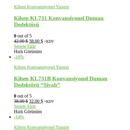
Kilsen Konvansiyonel Yangın
Kilsen KL731 Konvansiyonel Duman
Dedektörü
0
out of 5
Orijinal
Şu
42.00
$
38.00
$
+KDV
fiyat:
andaki
Sepete Ekle
42.00 $.
fiyat:
Hızlı Görünüm
38.00 $.
-16%
Kilsen Konvansiyonel Yangın
Kilsen KL731B Konvansiyonel Duman
Dedektörü “Siyah”
0
out of 5
Orijinal
Şu
38.00
$
32.00
$
+KDV
fiyat:
andaki
Sepete Ekle
38.00 $.
fiyat:
Hızlı Görünüm
32.00 $.
-14%
Kilsen Konvansiyonel Yangın