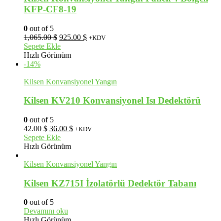
KFP-CF8-19
0
out of 5
Orijinal
Şu
1,065.00
$
925.00
$
+KDV
fiyat:
andaki
Sepete Ekle
1,065.00 $.
fiyat:
Hızlı Görünüm
925.00 $.
-14%
Kilsen Konvansiyonel Yangın
Kilsen KV210 Konvansiyonel Isı Dedektörü
0
out of 5
Orijinal
Şu
42.00
$
36.00
$
+KDV
fiyat:
andaki
Sepete Ekle
42.00 $.
fiyat:
Hızlı Görünüm
36.00 $.
Kilsen Konvansiyonel Yangın
Kilsen KZ715I İzolatörlü Dedektör Tabanı
0
out of 5
Devamını oku
Hızlı Görünüm