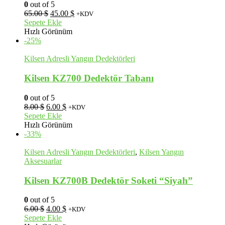
0
out of 5
Orijinal
Şu
65.00
$
45.00
$
+KDV
fiyat:
andaki
Sepete Ekle
65.00 $.
fiyat:
Hızlı Görünüm
45.00 $.
-25%
Kilsen Adresli Yangın Dedektörleri
Kilsen KZ700 Dedektör Tabanı
0
out of 5
Orijinal
Şu
8.00
$
6.00
$
+KDV
fiyat:
andaki
Sepete Ekle
8.00 $.
fiyat:
Hızlı Görünüm
6.00 $.
-33%
Kilsen Adresli Yangın Dedektörleri
,
Kilsen Yangın
Aksesuarlar
Kilsen KZ700B Dedektör Soketi “Siyah”
0
out of 5
Orijinal
Şu
6.00
$
4.00
$
+KDV
fiyat:
andaki
Sepete Ekle