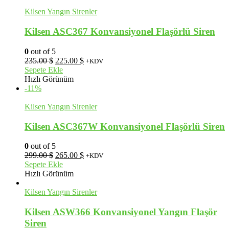
Kilsen Yangın Sirenler
Kilsen ASC367 Konvansiyonel Flaşörlü Siren
0
out of 5
Orijinal
Şu
235.00
$
225.00
$
+KDV
fiyat:
andaki
Sepete Ekle
235.00 $.
fiyat:
Hızlı Görünüm
225.00 $.
-11%
Kilsen Yangın Sirenler
Kilsen ASC367W Konvansiyonel Flaşörlü Siren
0
out of 5
Orijinal
Şu
299.00
$
265.00
$
+KDV
fiyat:
andaki
Sepete Ekle
299.00 $.
fiyat:
Hızlı Görünüm
265.00 $.
Kilsen Yangın Sirenler
Kilsen ASW366 Konvansiyonel Yangın Flaşör
Siren