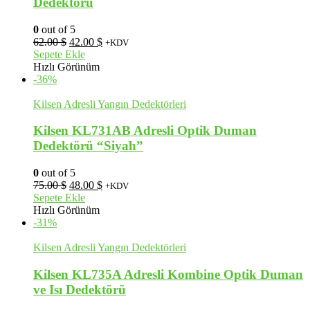
Dedektörü
0
out of 5
Orijinal
Şu
62.00
$
42.00
$
+KDV
fiyat:
andaki
Sepete Ekle
62.00 $.
fiyat:
Hızlı Görünüm
42.00 $.
-36%
Kilsen Adresli Yangın Dedektörleri
Kilsen KL731AB Adresli Optik Duman
Dedektörü “Siyah”
0
out of 5
Orijinal
Şu
75.00
$
48.00
$
+KDV
fiyat:
andaki
Sepete Ekle
75.00 $.
fiyat:
Hızlı Görünüm
48.00 $.
-31%
Kilsen Adresli Yangın Dedektörleri
Kilsen KL735A Adresli Kombine Optik Duman
ve Isı Dedektörü