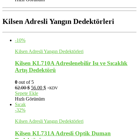
1,460.00 $.
Kilsen Adresli Yangın Dedektörleri
-10%
Kilsen Adresli Yangın Dedektörleri
Kilsen KL710A Adreslenebilir Isı ve Sıcaklık
Artış Dedektörü
0
out of 5
Orijinal
Şu
62.00
$
56.00
$
+KDV
fiyat:
andaki
Sepete Ekle
62.00 $.
fiyat:
Hızlı Görünüm
56.00 $.
Sıcak
-32%
Kilsen Adresli Yangın Dedektörleri
Kilsen KL731A Adresli Optik Duman