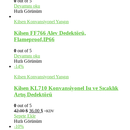
0
out of 5
Devamını oku
Hızlı Görünüm
Kilsen Konvansiyonel Yangın
Kilsen FF766 Alev Dedektörü,
Flameproof,IP66
0
out of 5
Devamını oku
Hızlı Görünüm
-14%
Kilsen Konvansiyonel Yangın
Kilsen KL710 Konvansiyonel Isı ve Sıcaklık
Artış Dedektörü
0
out of 5
Orijinal
Şu
42.00
$
36.00
$
+KDV
fiyat:
andaki
Sepete Ekle
42.00 $.
fiyat:
Hızlı Görünüm
36.00 $.
-10%