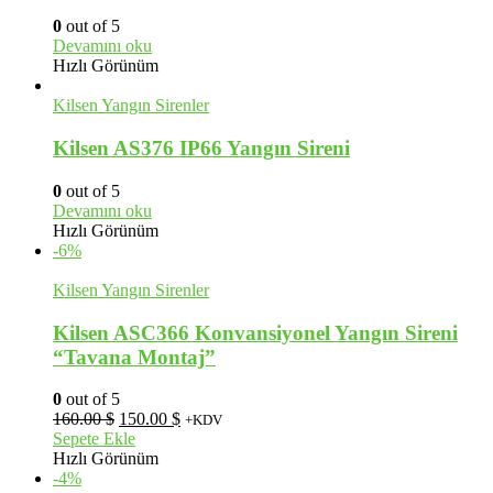
0
out of 5
Devamını oku
Hızlı Görünüm
Kilsen Yangın Sirenler
Kilsen AS376 IP66 Yangın Sireni
0
out of 5
Devamını oku
Hızlı Görünüm
-6%
Kilsen Yangın Sirenler
Kilsen ASC366 Konvansiyonel Yangın Sireni
“Tavana Montaj”
0
out of 5
Orijinal
Şu
160.00
$
150.00
$
+KDV
fiyat:
andaki
Sepete Ekle
160.00 $.
fiyat:
Hızlı Görünüm
150.00 $.
-4%