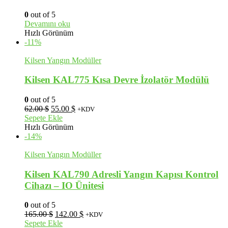
0
out of 5
Devamını oku
Hızlı Görünüm
-11%
Kilsen Yangın Modüller
Kilsen KAL775 Kısa Devre İzolatör Modülü
0
out of 5
Orijinal
Şu
62.00
$
55.00
$
+KDV
fiyat:
andaki
Sepete Ekle
62.00 $.
fiyat:
Hızlı Görünüm
55.00 $.
-14%
Kilsen Yangın Modüller
Kilsen KAL790 Adresli Yangın Kapısı Kontrol
Cihazı – IO Ünitesi
0
out of 5
Orijinal
Şu
165.00
$
142.00
$
+KDV
fiyat:
andaki
Sepete Ekle