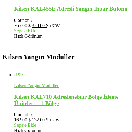
Kilsen KAL455E Adresli Yangın İhbar Butonu
0
out of 5
Orijinal
Şu
365.00
$
320.00
$
+KDV
fiyat:
andaki
Sepete Ekle
365.00 $.
fiyat:
Hızlı Görünüm
320.00 $.
Kilsen Yangın Modüller
-19%
Kilsen Yangın Modüller
Kilsen KAL710 Adreslenebilir Bölge İzleme
Üniteleri – 1 Bölge
0
out of 5
Orijinal
Şu
162.00
$
132.00
$
+KDV
fiyat:
andaki
Sepete Ekle
162.00 $.
fiyat:
Hızlı Görünüm