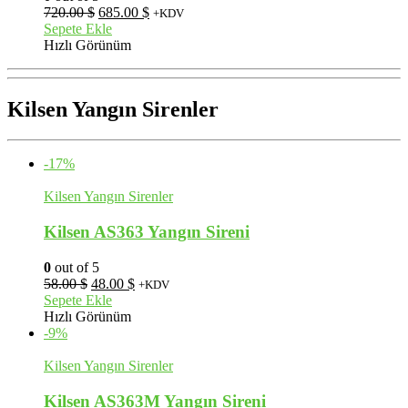
Orijinal
Şu
720.00
$
685.00
$
+KDV
fiyat:
andaki
Sepete Ekle
720.00 $.
fiyat:
Hızlı Görünüm
685.00 $.
Kilsen Yangın Sirenler
-17%
Kilsen Yangın Sirenler
Kilsen AS363 Yangın Sireni
0
out of 5
Orijinal
Şu
58.00
$
48.00
$
+KDV
fiyat:
andaki
Sepete Ekle
58.00 $.
fiyat:
Hızlı Görünüm
48.00 $.
-9%
Kilsen Yangın Sirenler
Kilsen AS363M Yangın Sireni