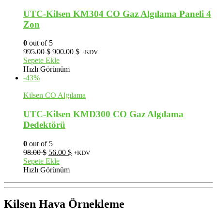
UTC-Kilsen KM304 CO Gaz Algılama Paneli 4
Zon
0
out of 5
Orijinal
Şu
995.00
$
900.00
$
+KDV
fiyat:
andaki
Sepete Ekle
995.00 $.
fiyat:
Hızlı Görünüm
900.00 $.
-43%
Kilsen CO Algılama
UTC-Kilsen KMD300 CO Gaz Algılama
Dedektörü
0
out of 5
Orijinal
Şu
98.00
$
56.00
$
+KDV
fiyat:
andaki
Sepete Ekle
98.00 $.
fiyat:
Hızlı Görünüm
56.00 $.
Kilsen Hava Örnekleme