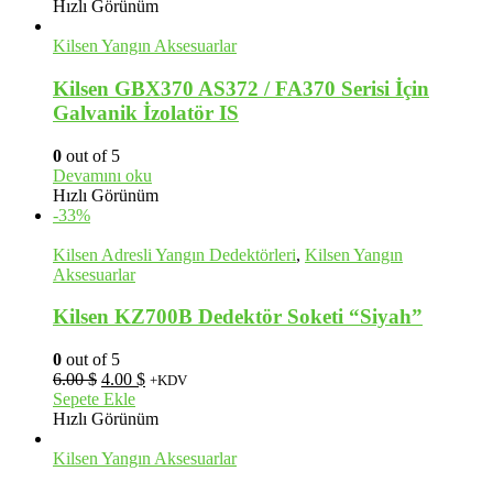
Hızlı Görünüm
Kilsen Yangın Aksesuarlar
Kilsen GBX370 AS372 / FA370 Serisi İçin
Galvanik İzolatör IS
0
out of 5
Devamını oku
Hızlı Görünüm
-33%
Kilsen Adresli Yangın Dedektörleri
,
Kilsen Yangın
Aksesuarlar
Kilsen KZ700B Dedektör Soketi “Siyah”
0
out of 5
Orijinal
Şu
6.00
$
4.00
$
+KDV
fiyat:
andaki
Sepete Ekle
6.00 $.
fiyat:
Hızlı Görünüm
4.00 $.
Kilsen Yangın Aksesuarlar