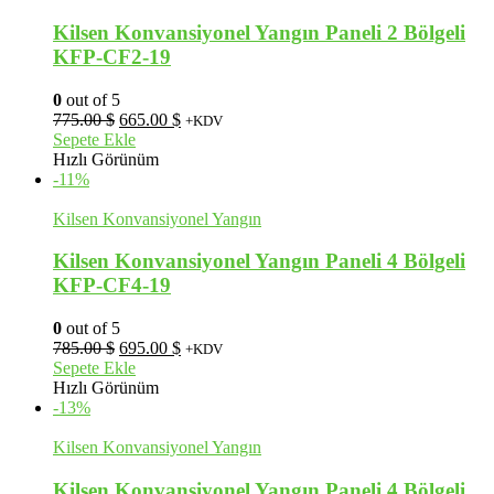
Kilsen Konvansiyonel Yangın Paneli 2 Bölgeli
KFP-CF2-19
0
out of 5
Orijinal
Şu
775.00
$
665.00
$
+KDV
fiyat:
andaki
Sepete Ekle
775.00 $.
fiyat:
Hızlı Görünüm
665.00 $.
-11%
Kilsen Konvansiyonel Yangın
Kilsen Konvansiyonel Yangın Paneli 4 Bölgeli
KFP-CF4-19
0
out of 5
Orijinal
Şu
785.00
$
695.00
$
+KDV
fiyat:
andaki
Sepete Ekle
785.00 $.
fiyat:
Hızlı Görünüm
695.00 $.
-13%
Kilsen Konvansiyonel Yangın
Kilsen Konvansiyonel Yangın Paneli 4 Bölgeli