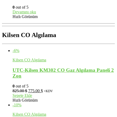
0
out of 5
Devamını oku
Hızlı Görünüm
Kilsen CO Algılama
-6%
Kilsen CO Algılama
UTC-Kilsen KM302 CO Gaz Algılama Paneli 2
Zon
0
out of 5
Orijinal
Şu
825.00
$
775.00
$
+KDV
fiyat:
andaki
Sepete Ekle
825.00 $.
fiyat:
Hızlı Görünüm
775.00 $.
-10%
Kilsen CO Algılama