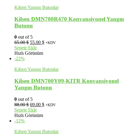
Kilsen Yangın Butonlar
Kilsen DMN700R470 Konvansiyonel Yangın
Butonu
0
out of 5
Orijinal
Şu
65.00
$
55.00
$
+KDV
fiyat:
andaki
Sepete Ekle
65.00 $.
fiyat:
Hızlı Görünüm
55.00 $.
-22%
Kilsen Yangın Butonlar
Kilsen DMN700Y09-KITR Konvansiyonel
Yangın Butonu
0
out of 5
Orijinal
Şu
88.00
$
69.00
$
+KDV
fiyat:
andaki
Sepete Ekle
88.00 $.
fiyat:
Hızlı Görünüm
69.00 $.
-12%
Kilsen Yangın Butonlar