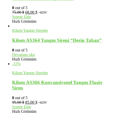
0
out of 5
Orijinal
Şu
75.00
$
68.00
$
+KDV
fiyat:
andaki
Sepete Ekle
75.00 $.
fiyat:
Hızlı Görünüm
68.00 $.
Kilsen Yangın Sirenler
Kilsen AS364 Yangın Sireni “Derin Taban”
0
out of 5
Devamını oku
Hızlı Görünüm
-11%
Kilsen Yangın Sirenler
Kilsen AS366 Konvansiyonel Yangın Flaşör
Siren
0
out of 5
Orijinal
Şu
95.00
$
85.00
$
+KDV
fiyat:
andaki
Sepete Ekle
95.00 $.
fiyat:
Hızlı Görünüm