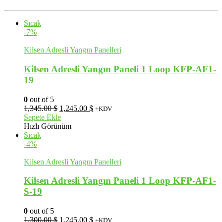
Sıcak
-7%
Kilsen Adresli Yangın Panelleri
Kilsen Adresli Yangın Paneli 1 Loop KFP-AF1-
19
0
out of 5
Orijinal
Şu
1,345.00
$
1,245.00
$
+KDV
fiyat:
andaki
Sepete Ekle
1,345.00 $.
fiyat:
Hızlı Görünüm
1,245.00 $.
Sıcak
-4%
Kilsen Adresli Yangın Panelleri
Kilsen Adresli Yangın Paneli 1 Loop KFP-AF1-
S-19
0
out of 5
Orijinal
Şu
1,300.00
$
1,245.00
$
+KDV