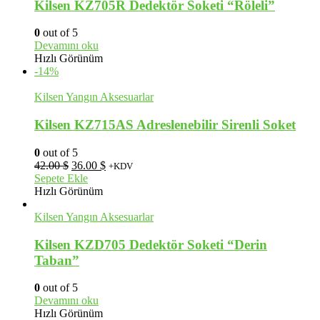
Kilsen KZ705R Dedektör Soketi “Röleli”
0
out of 5
Devamını oku
Hızlı Görünüm
-14%
Kilsen Yangın Aksesuarlar
Kilsen KZ715AS Adreslenebilir Sirenli Soket
0
out of 5
Orijinal
Şu
42.00
$
36.00
$
+KDV
fiyat:
andaki
Sepete Ekle
42.00 $.
fiyat:
Hızlı Görünüm
36.00 $.
Kilsen Yangın Aksesuarlar
Kilsen KZD705 Dedektör Soketi “Derin
Taban”
0
out of 5
Devamını oku
Hızlı Görünüm