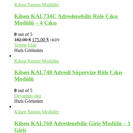
Kilsen Yangın Modüller
Kilsen KAL734C Adreslenebilir Röle Çıkış
Modülü – 4 Çıkış
0
out of 5
Orijinal
Şu
182.00
$
175.00
$
+KDV
fiyat:
andaki
Sepete Ekle
182.00 $.
fiyat:
Hızlı Görünüm
175.00 $.
Kilsen Yangın Modüller
Kilsen KAL740 Adresli Süpervize Röle Çıkış
Modülü
0
out of 5
Devamını oku
Hızlı Görünüm
Kilsen Yangın Modüller
Kilsen KAL760 Adreslenebilir Giriş Modülü – 1
Giriş