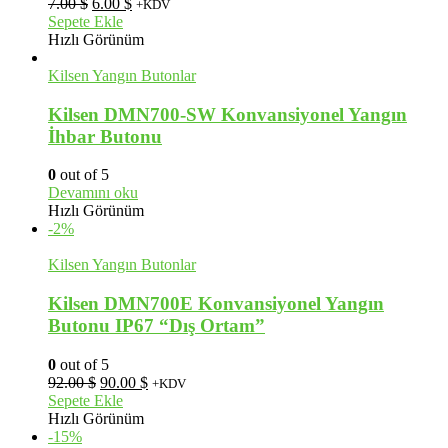
Orijinal
Şu
7.00
$
6.00
$
+KDV
fiyat:
andaki
Sepete Ekle
7.00 $.
fiyat:
Hızlı Görünüm
6.00 $.
Kilsen Yangın Butonlar
Kilsen DMN700-SW Konvansiyonel Yangın
İhbar Butonu
0
out of 5
Devamını oku
Hızlı Görünüm
-2%
Kilsen Yangın Butonlar
Kilsen DMN700E Konvansiyonel Yangın
Butonu IP67 “Dış Ortam”
0
out of 5
Orijinal
Şu
92.00
$
90.00
$
+KDV
fiyat:
andaki
Sepete Ekle
92.00 $.
fiyat:
Hızlı Görünüm
90.00 $.
-15%